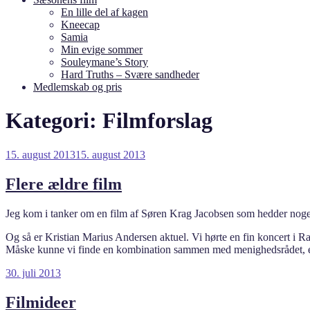
En lille del af kagen
Kneecap
Samia
Min evige sommer
Souleymane’s Story
Hard Truths – Svære sandheder
Medlemskab og pris
Kategori:
Filmforslag
Udgivet
15. august 2013
15. august 2013
den
Flere ældre film
Jeg kom i tanker om en film af Søren Krag Jacobsen som hedder noget
Og så er Kristian Marius Andersen aktuel. Vi hørte en fin koncert i Ran
Måske kunne vi finde en kombination sammen med menighedsrådet, ev
Udgivet
30. juli 2013
den
Filmideer