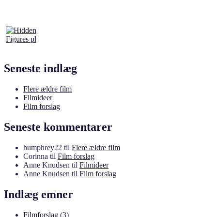
Seneste indlæg
Flere ældre film
Filmideer
Film forslag
Seneste kommentarer
humphrey22
til
Flere ældre film
Corinna
til
Film forslag
Anne Knudsen
til
Filmideer
Anne Knudsen
til
Film forslag
Indlæg emner
Filmforslag
(3)