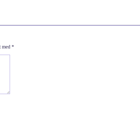
et med
*