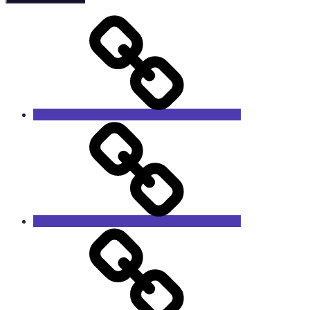
Forside
Sæsonens
film
Medlemskab
og
pris