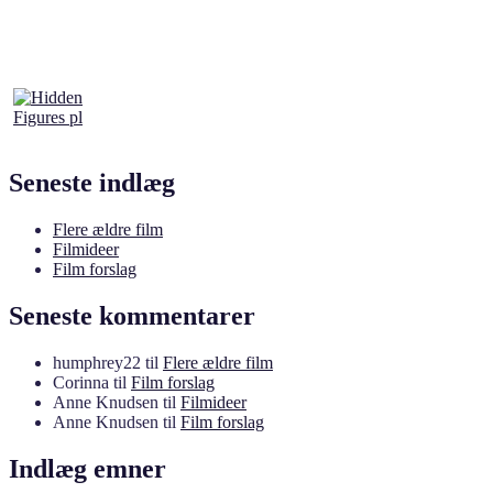
Seneste indlæg
Flere ældre film
Filmideer
Film forslag
Seneste kommentarer
humphrey22
til
Flere ældre film
Corinna
til
Film forslag
Anne Knudsen
til
Filmideer
Anne Knudsen
til
Film forslag
Indlæg emner