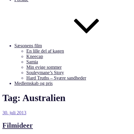
Sæsonens film
En lille del af kagen
Kneecap
Samia
Min evige sommer
Souleymane’s Story
Hard Truths – Svære sandheder
Medlemskab og pris
Tag:
Australien
Udgivet
30. juli 2013
den
Filmideer